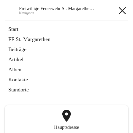
Freiwillige Feuerwehr St. Margarethen im Burgenland
Navigation
Freiwillige Feuerwehr St.
Start
Margarethen im Burgenland
FF St. Margarethen
Beiträge
öffnet
Instagram
Artikel
in
Externe Webseite
neuem
Alben
Tab
öffnet
Facebook
Kontakte
in
Externe Webseite
neuem
Standorte
Tab
Hauptadresse