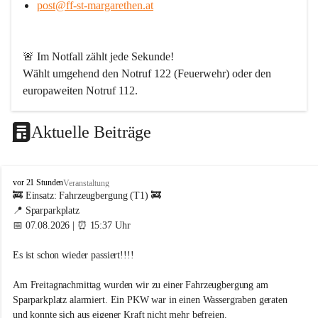
post@ff-st-margarethen.at
🚨 
Im Notfall zählt jede Sekunde!
Wählt umgehend den 
Notruf 122
 (Feuerwehr) oder den 
europaweiten Notruf 112
.
Aktuelle Beiträge
Werde Teil unserer Feuerwehr!
Bei uns ist jeder für den anderen da. Wenn Du ein Hobby 
F
vor 21 Stunden
Veranstaltung
mit Sinn suchst – abwechslungsreich, spannend und aus 
r
🚒 Einsatz: Fahrzeugbergung (T1) 🚒
jeder Perspektive lehrreich – dann bist Du bei uns genau 
e
📍 Sparparkplatz
i
richtig. Langeweile gibt es bei uns nicht!
📅 07.08.2026 | ⏰ 15:37 Uhr
w
i
Wir sind von Kopf bis Fuß auf Hilfe eingestellt und packen 
Es ist schon wieder passiert!!!! 
l
dort an, wo andere erst Angebote schreiben. Dafür brauchen 
l
wir engagierte Menschen aus allen Berufsgruppen.
i
Am Freitagnachmittag wurden wir zu einer Fahrzeugbergung am 
g
Sparparkplatz alarmiert. Ein PKW war in einen Wassergraben geraten 
Wen wir suchen
e
und konnte sich aus eigener Kraft nicht mehr befreien.