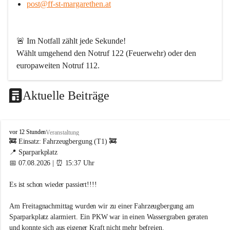
post@ff-st-margarethen.at
🚨 
Im Notfall zählt jede Sekunde!
Wählt umgehend den 
Notruf 122
 (Feuerwehr) oder den 
europaweiten Notruf 112
.
Aktuelle Beiträge
Werde Teil unserer Feuerwehr!
Bei uns ist jeder für den anderen da. Wenn Du ein Hobby 
F
vor 12 Stunden
Veranstaltung
mit Sinn suchst – abwechslungsreich, spannend und aus 
r
🚒 Einsatz: Fahrzeugbergung (T1) 🚒
jeder Perspektive lehrreich – dann bist Du bei uns genau 
e
📍 Sparparkplatz
i
richtig. Langeweile gibt es bei uns nicht!
📅 07.08.2026 | ⏰ 15:37 Uhr
w
i
Wir sind von Kopf bis Fuß auf Hilfe eingestellt und packen 
Es ist schon wieder passiert!!!! 
l
dort an, wo andere erst Angebote schreiben. Dafür brauchen 
l
wir engagierte Menschen aus allen Berufsgruppen.
i
Am Freitagnachmittag wurden wir zu einer Fahrzeugbergung am 
g
Sparparkplatz alarmiert. Ein PKW war in einen Wassergraben geraten 
Wen wir suchen
e
und konnte sich aus eigener Kraft nicht mehr befreien.