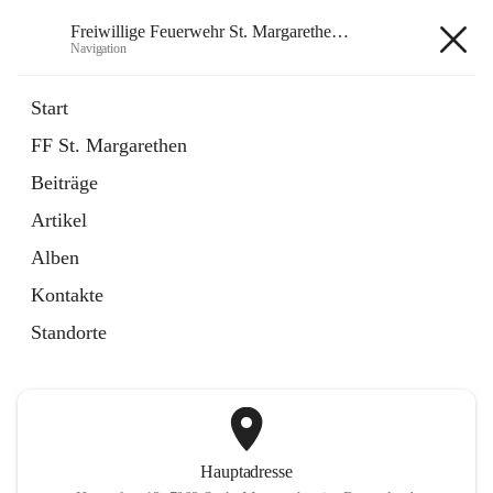
Freiwillige Feuerwehr St. Margarethen im Burgenland
Navigation
Freiwillige Feuerwehr St.
Start
Margarethen im Burgenland
FF St. Margarethen
Beiträge
öffnet
Instagram
Artikel
in
Externe Webseite
neuem
Alben
Tab
öffnet
Facebook
Kontakte
in
Externe Webseite
neuem
Standorte
Tab
Hauptadresse