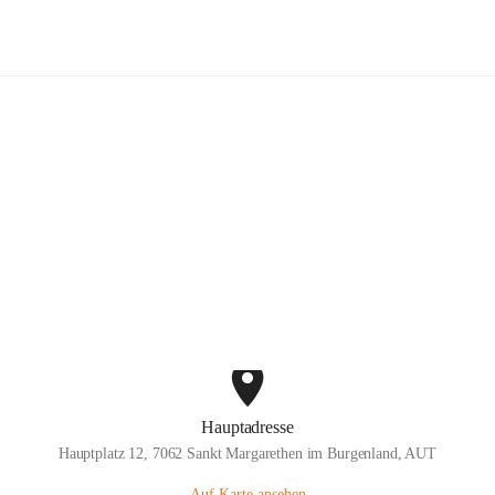
ige Feuerwehr St. Margarethen im B
Hauptadresse
Hauptplatz 12, 7062 Sankt Margarethen im Burgenland, AUT
Auf Karte ansehen