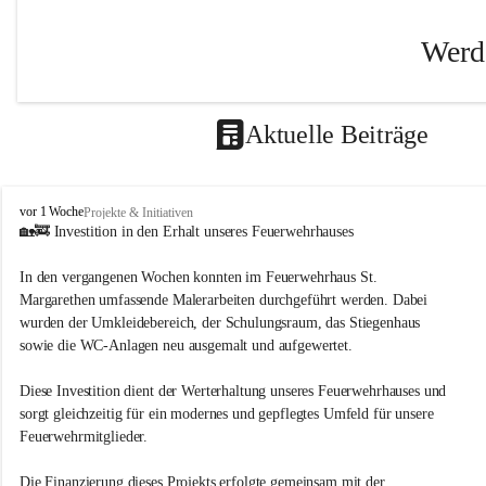
Werde
Bei uns i
abwechslu
Aktuelle Beiträge
genau ric
Wir sind 
Angebote
F
vor 1 Woche
Projekte & Initiativen
r
🏡🚒 Investition in den Erhalt unseres Feuerwehrhauses
Wen wir s
e
i
In den vergangenen Wochen konnten im Feuerwehrhaus St. 
Arbeiter,
w
Margarethen umfassende Malerarbeiten durchgeführt werden. Dabei 
i
Begeister
wurden der Umkleidebereich, der Schulungsraum, das Stiegenhaus 
l
ihrem Kö
sowie die WC-Anlagen neu ausgemalt und aufgewertet.
l
möchten.
i
g
Diese Investition dient der Werterhaltung unseres Feuerwehrhauses und 
Was wir bi
e
sorgt gleichzeitig für ein modernes und gepflegtes Umfeld für unsere 
F
Viel 
Feuerwehrmitglieder.
e
Manch
u
Die Finanzierung dieses Projekts erfolgte gemeinsam mit der 