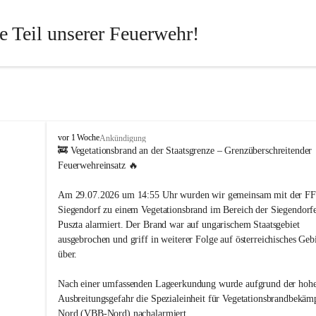
 Teil unserer Feuerwehr!
st jeder für den anderen da. Wenn Du ein Hobby mit Sinn suchst – 
ngsreich, spannend und aus jeder Perspektive lehrreich – dann bist Du
htig. Langeweile gibt es bei uns nicht!
von Kopf bis Fuß auf Hilfe eingestellt und packen dort an, wo andere er
 schreiben. Dafür brauchen wir engagierte Menschen aus allen Berufs
F
vor 1 Woche
Ankündigung
r
🚒 Vegetationsbrand an der Staatsgrenze – Grenzüberschreitender 
uchen
e
Feuerwehreinsatz 🔥
i
 Handwerker, Beamte, Chemiker, Dipl.-Ingenieure, Steuerberater, Bäcke
w
Am 29.07.2026 um 14:55 Uhr wurden wir gemeinsam mit der FF
i
te, Tischler, Schmiede, Maurer, Landwirte, Köche – und viele weitere, d
Siegendorf zu einem Vegetationsbrand im Bereich der Siegendorfe
l
nnen und ihrem Engagement unsere gesetzlichen Aufgaben unterstütze
Puszta alarmiert. Der Brand war auf ungarischem Staatsgebiet 
l
i
ausgebrochen und griff in weiterer Folge auf österreichisches Gebi
g
über.
eten
e
F
Abwechslung und echte Herausforderungen
Nach einer umfassenden Lageerkundung wurde aufgrund der hoh
e
Ausbreitungsgefahr die Spezialeinheit für Vegetationsbrandbekäm
mal fordernde Bedingungen – aber immer Zusammenhalt
u
Nord (VBB-Nord) nachalarmiert.