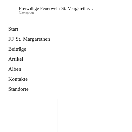
Freiwillige Feuerwehr St. Margarethen im Burgenland
Navigation
Freiwill
Start
FF St. Margarethen
öffnet
Instagram
Beiträge
in
Externe Webseite
neuem
Artikel
Tab
öffnet
Facebook
in
Externe Webseite
Alben
neuem
Tab
Kontakte
Standorte