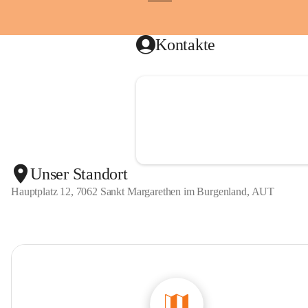
g
+1
unbezahlb
e
n
Haben wi
l
Kontakte
Dann mel
a
n
🚒
d
Unser Standort
Hauptplatz 12, 7062 Sankt Margarethen im Burgenland, AUT