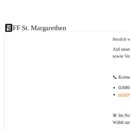
FF St. Margarethen
Herzlich w
Auf unser
sowie Ve
📞 
Konta
02680
post@f
🚨 
Im Not
Wählt um