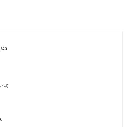
ngen 
etzt)
2
.