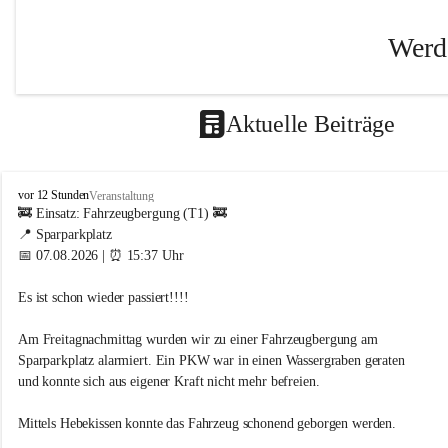
Werde
Bei uns i
abwechslu
Aktuelle Beiträge
genau ric
Wir sind 
Angebote
F
vor 12 Stunden
Veranstaltung
r
🚒 Einsatz: Fahrzeugbergung (T1) 🚒
Wen wir s
e
📍 Sparparkplatz
i
📅 07.08.2026 | ⏰ 15:37 Uhr
Arbeiter,
w
i
Begeister
Es ist schon wieder passiert!!!! 
l
ihrem Kö
l
möchten.
i
Am Freitagnachmittag wurden wir zu einer Fahrzeugbergung am 
g
Sparparkplatz alarmiert. Ein PKW war in einen Wassergraben geraten 
Was wir bi
e
und konnte sich aus eigener Kraft nicht mehr befreien.
F
Viel 
e
Mittels Hebekissen konnte das Fahrzeug schonend geborgen werden.
Manch
u