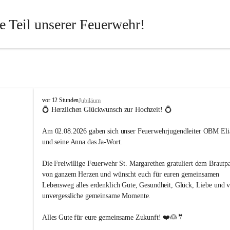
 Teil unserer Feuerwehr!
st jeder für den anderen da. Wenn Du ein Hobby mit Sinn suchst – 
ngsreich, spannend und aus jeder Perspektive lehrreich – dann bist Du
htig. Langeweile gibt es bei uns nicht!
von Kopf bis Fuß auf Hilfe eingestellt und packen dort an, wo andere er
 schreiben. Dafür brauchen wir engagierte Menschen aus allen Berufs
F
vor 12 Stunden
Jubiläum
r
💍 Herzlichen Glückwunsch zur Hochzeit! 💍
uchen
e
i
Am 02.08.2026 gaben sich unser Feuerwehrjugendleiter OBM Elia
 Handwerker, Beamte, Chemiker, Dipl.-Ingenieure, Steuerberater, Bäcke
w
und seine Anna das Ja-Wort.
i
te, Tischler, Schmiede, Maurer, Landwirte, Köche – und viele weitere, d
l
nnen und ihrem Engagement unsere gesetzlichen Aufgaben unterstütze
Die Freiwillige Feuerwehr St. Margarethen gratuliert dem Brautpa
l
i
von ganzem Herzen und wünscht euch für euren gemeinsamen 
g
Lebensweg alles erdenklich Gute, Gesundheit, Glück, Liebe und v
eten
e
unvergessliche gemeinsame Momente.
F
Abwechslung und echte Herausforderungen
e
Alles Gute für eure gemeinsame Zukunft! ❤️👰🤵
mal fordernde Bedingungen – aber immer Zusammenhalt
u