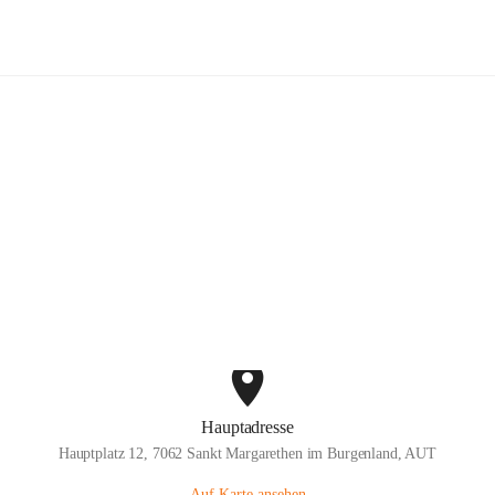
ige Feuerwehr St. Margarethen im B
Hauptadresse
Hauptplatz 12, 7062 Sankt Margarethen im Burgenland, AUT
Auf Karte ansehen