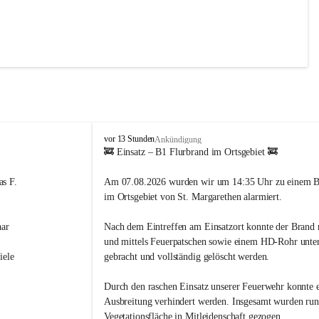
 bei uns 
st 
gruppen.
F
vor 13 Stunden
Ankündigung
r
🚒 Einsatz – B1 Flurbrand im Ortsgebiet 🚒
e
i
s F. 
Am 07.08.2026 wurden wir um 14:35 Uhr zu einem B
r, IT-
w
im Ortsgebiet von St. Margarethen alarmiert.
i
ie mit 
l
n 
ar 
Nach dem Eintreffen am Einsatzort konnte der Brand ra
l
i
und mittels Feuerpatschen sowie einem HD-Rohr unter
g
iele 
gebracht und vollständig gelöscht werden.
e
F
Durch den raschen Einsatz unserer Feuerwehr konnte e
e
Ausbreitung verhindert werden. Insgesamt wurden run
u
Vegetationsfläche in Mitleidenschaft gezogen.