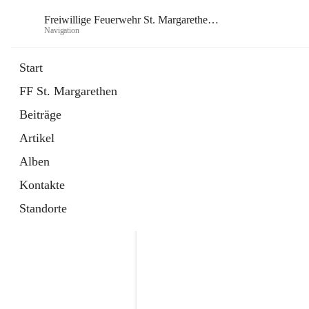
Freiwillige Feuerwehr St. Margarethen im Burgenland
Navigation
Freiwill
Start
FF St. Margarethen
öffnet
Instagram
Beiträge
in
Externe Webseite
neuem
Artikel
Tab
öffnet
Facebook
in
Externe Webseite
Alben
neuem
Tab
Kontakte
Standorte