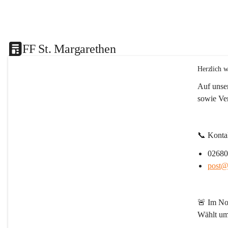
FF St. Margarethen
Herzlich w
Auf unser
sowie Ve
📞 
Konta
02680
post@f
🚨 
Im Not
Wählt um