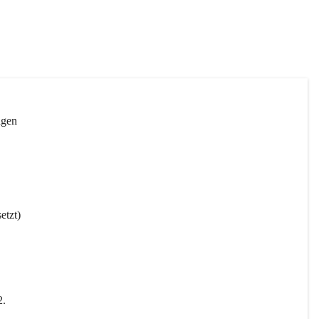
ngen 
etzt)
2
.