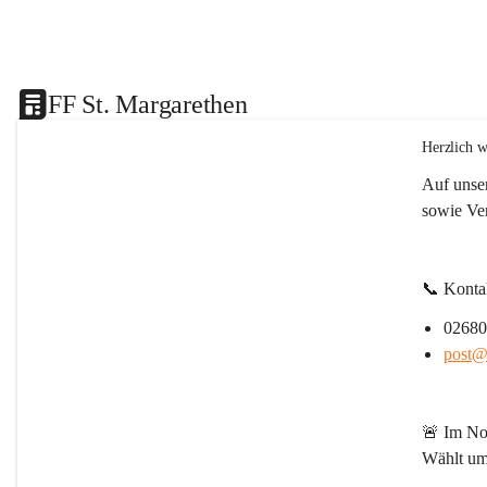
FF St. Margarethen
Herzlich w
Auf unser
sowie Ve
📞 
Konta
02680
post@f
🚨 
Im Not
Wählt um