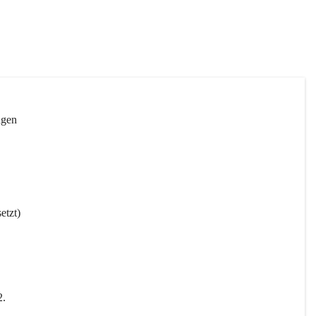
ngen 
etzt)
2
.