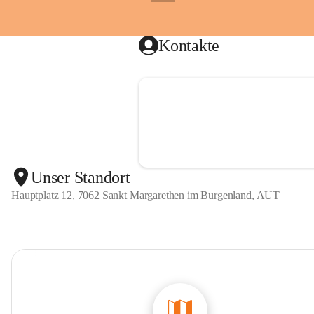
g
+1
unbezahlb
e
n
Haben wi
l
Kontakte
Dann mel
a
n
🚒
d
Unser Standort
Hauptplatz 12, 7062 Sankt Margarethen im Burgenland, AUT