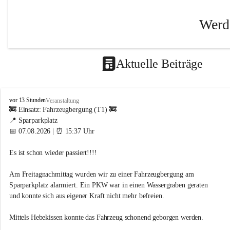
Werde
Bei uns i
abwechslu
Aktuelle Beiträge
genau ric
Wir sind 
Angebote
F
vor 13 Stunden
Veranstaltung
r
🚒 Einsatz: Fahrzeugbergung (T1) 🚒
Wen wir s
e
📍 Sparparkplatz
i
📅 07.08.2026 | ⏰ 15:37 Uhr
Arbeiter,
w
i
Begeister
Es ist schon wieder passiert!!!! 
l
ihrem Kö
l
möchten.
i
Am Freitagnachmittag wurden wir zu einer Fahrzeugbergung am 
g
Sparparkplatz alarmiert. Ein PKW war in einen Wassergraben geraten 
Was wir bi
e
und konnte sich aus eigener Kraft nicht mehr befreien.
F
Viel 
e
Mittels Hebekissen konnte das Fahrzeug schonend geborgen werden.
Manch
u