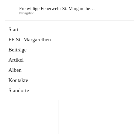
Freiwillige Feuerwehr St. Margarethen im Burgenland
Navigation
Freiwill
Start
FF St. Margarethen
öffnet
Instagram
Beiträge
in
Externe Webseite
neuem
Artikel
Tab
öffnet
Facebook
in
Externe Webseite
Alben
neuem
Tab
Kontakte
Standorte