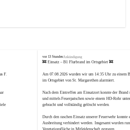
 bei uns 
st 
gruppen.
F
vor 13 Stunden
Ankündigung
r
🚒 Einsatz – B1 Flurbrand im Ortsgebiet 🚒
e
i
s F. 
Am 07.08.2026 wurden wir um 14:35 Uhr zu einem B
r, IT-
w
im Ortsgebiet von St. Margarethen alarmiert.
i
ie mit 
l
n 
ar 
Nach dem Eintreffen am Einsatzort konnte der Brand ra
l
i
und mittels Feuerpatschen sowie einem HD-Rohr unter
g
iele 
gebracht und vollständig gelöscht werden.
e
F
Durch den raschen Einsatz unserer Feuerwehr konnte e
e
Ausbreitung verhindert werden. Insgesamt wurden run
u
Vegetationsfläche in Mitleidenschaft gezogen.