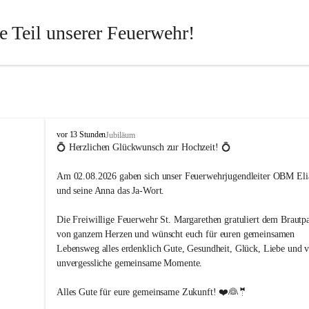
 Teil unserer Feuerwehr!
st jeder für den anderen da. Wenn Du ein Hobby mit Sinn suchst – 
ngsreich, spannend und aus jeder Perspektive lehrreich – dann bist Du
htig. Langeweile gibt es bei uns nicht!
von Kopf bis Fuß auf Hilfe eingestellt und packen dort an, wo andere er
 schreiben. Dafür brauchen wir engagierte Menschen aus allen Berufs
F
vor 13 Stunden
Jubiläum
r
💍 Herzlichen Glückwunsch zur Hochzeit! 💍
uchen
e
i
Am 02.08.2026 gaben sich unser Feuerwehrjugendleiter OBM Elia
 Handwerker, Beamte, Chemiker, Dipl.-Ingenieure, Steuerberater, Bäcke
w
und seine Anna das Ja-Wort.
i
te, Tischler, Schmiede, Maurer, Landwirte, Köche – und viele weitere, d
l
nnen und ihrem Engagement unsere gesetzlichen Aufgaben unterstütze
Die Freiwillige Feuerwehr St. Margarethen gratuliert dem Brautpa
l
i
von ganzem Herzen und wünscht euch für euren gemeinsamen 
g
Lebensweg alles erdenklich Gute, Gesundheit, Glück, Liebe und v
eten
e
unvergessliche gemeinsame Momente.
F
Abwechslung und echte Herausforderungen
e
Alles Gute für eure gemeinsame Zukunft! ❤️👰🤵
mal fordernde Bedingungen – aber immer Zusammenhalt
u