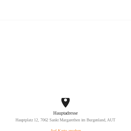
ige Feuerwehr St. Margarethen im B
Hauptadresse
Hauptplatz 12, 7062 Sankt Margarethen im Burgenland, AUT
Auf Karte ansehen