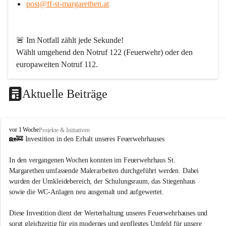
post@ff-st-margarethen.at
🚨 
Im Notfall zählt jede Sekunde!
Wählt umgehend den 
Notruf 122
 (Feuerwehr) oder den 
europaweiten Notruf 112
.
Aktuelle Beiträge
Werde Teil unserer Feuerwehr!
Bei uns ist jeder für den anderen da. Wenn Du ein Hobby 
F
vor 1 Woche
Projekte & Initiativen
mit Sinn suchst – abwechslungsreich, spannend und aus 
r
🏡🚒 Investition in den Erhalt unseres Feuerwehrhauses
jeder Perspektive lehrreich – dann bist Du bei uns genau 
e
i
richtig. Langeweile gibt es bei uns nicht!
In den vergangenen Wochen konnten im Feuerwehrhaus St. 
w
Margarethen umfassende Malerarbeiten durchgeführt werden. Dabei 
i
Wir sind von Kopf bis Fuß auf Hilfe eingestellt und packen 
wurden der Umkleidebereich, der Schulungsraum, das Stiegenhaus 
l
dort an, wo andere erst Angebote schreiben. Dafür brauchen 
sowie die WC-Anlagen neu ausgemalt und aufgewertet.
l
wir engagierte Menschen aus allen Berufsgruppen.
i
g
Diese Investition dient der Werterhaltung unseres Feuerwehrhauses und 
Wen wir suchen
e
sorgt gleichzeitig für ein modernes und gepflegtes Umfeld für unsere 