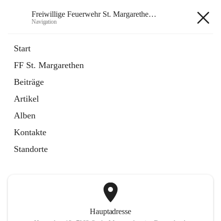
Freiwillige Feuerwehr St. Margarethen im Burgenland
Navigation
Freiwillige Feuerwehr St.
Start
Margarethen im Burgenland
FF St. Margarethen
Beiträge
öffnet
Instagram
Artikel
in
Externe Webseite
neuem
Alben
Tab
öffnet
Facebook
Kontakte
in
Externe Webseite
neuem
Standorte
Tab
Hauptadresse