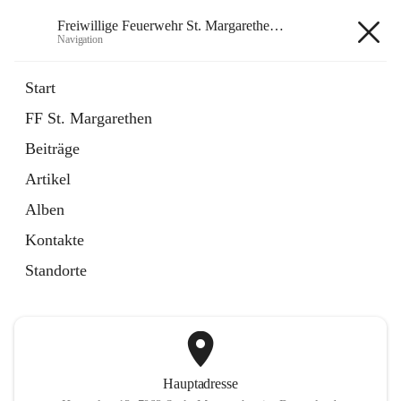
Freiwillige Feuerwehr St. Margarethen im Burgenland
Navigation
Freiwillige Feuerwehr St.
Start
Margarethen im Burgenland
FF St. Margarethen
Beiträge
öffnet
Instagram
Artikel
in
Externe Webseite
neuem
Alben
Tab
öffnet
Facebook
Kontakte
in
Externe Webseite
neuem
Standorte
Tab
Hauptadresse