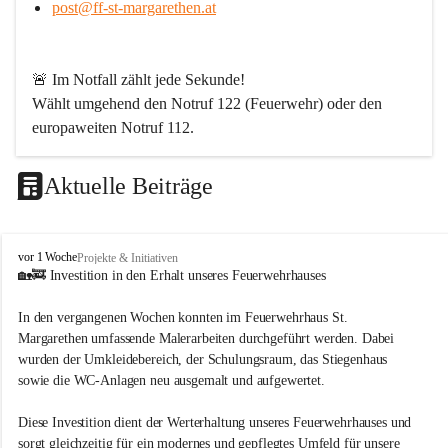
post@ff-st-margarethen.at
🚨 
Im Notfall zählt jede Sekunde!
Wählt umgehend den 
Notruf 122
 (Feuerwehr) oder den 
europaweiten Notruf 112
.
Aktuelle Beiträge
Werde Teil unserer Feuerwehr!
Bei uns ist jeder für den anderen da. Wenn Du ein Hobby 
F
vor 1 Woche
Projekte & Initiativen
mit Sinn suchst – abwechslungsreich, spannend und aus 
r
🏡🚒 Investition in den Erhalt unseres Feuerwehrhauses
jeder Perspektive lehrreich – dann bist Du bei uns genau 
e
i
richtig. Langeweile gibt es bei uns nicht!
In den vergangenen Wochen konnten im Feuerwehrhaus St. 
w
Margarethen umfassende Malerarbeiten durchgeführt werden. Dabei 
i
Wir sind von Kopf bis Fuß auf Hilfe eingestellt und packen 
wurden der Umkleidebereich, der Schulungsraum, das Stiegenhaus 
l
dort an, wo andere erst Angebote schreiben. Dafür brauchen 
sowie die WC-Anlagen neu ausgemalt und aufgewertet.
l
wir engagierte Menschen aus allen Berufsgruppen.
i
g
Diese Investition dient der Werterhaltung unseres Feuerwehrhauses und 
Wen wir suchen
e
sorgt gleichzeitig für ein modernes und gepflegtes Umfeld für unsere 