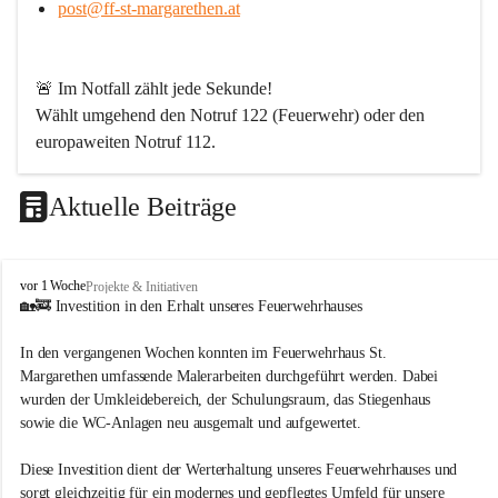
post@ff-st-margarethen.at
🚨 
Im Notfall zählt jede Sekunde!
Wählt umgehend den 
Notruf 122
 (Feuerwehr) oder den 
europaweiten Notruf 112
.
Aktuelle Beiträge
Werde Teil unserer Feuerwehr!
Bei uns ist jeder für den anderen da. Wenn Du ein Hobby 
F
vor 1 Woche
Projekte & Initiativen
mit Sinn suchst – abwechslungsreich, spannend und aus 
r
🏡🚒 Investition in den Erhalt unseres Feuerwehrhauses
jeder Perspektive lehrreich – dann bist Du bei uns genau 
e
i
richtig. Langeweile gibt es bei uns nicht!
In den vergangenen Wochen konnten im Feuerwehrhaus St. 
w
Margarethen umfassende Malerarbeiten durchgeführt werden. Dabei 
i
Wir sind von Kopf bis Fuß auf Hilfe eingestellt und packen 
wurden der Umkleidebereich, der Schulungsraum, das Stiegenhaus 
l
dort an, wo andere erst Angebote schreiben. Dafür brauchen 
sowie die WC-Anlagen neu ausgemalt und aufgewertet.
l
wir engagierte Menschen aus allen Berufsgruppen.
i
g
Diese Investition dient der Werterhaltung unseres Feuerwehrhauses und 
Wen wir suchen
e
sorgt gleichzeitig für ein modernes und gepflegtes Umfeld für unsere 