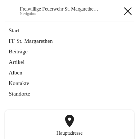
Freiwillige Feuerwehr St. Margarethen im Burgenland
Navigation
Freiwillige Feuerwehr St.
Start
Margarethen im Burgenland
FF St. Margarethen
Beiträge
öffnet
Instagram
Artikel
in
Externe Webseite
neuem
Alben
Tab
öffnet
Facebook
Kontakte
in
Externe Webseite
neuem
Standorte
Tab
Hauptadresse