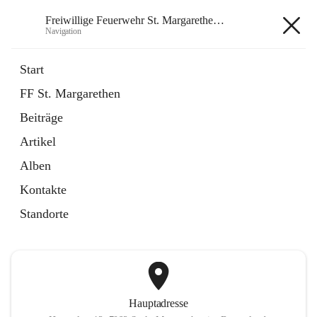
Freiwillige Feuerwehr St. Margarethen im Burgenland
Navigation
Freiwillige Feuerwehr St.
Start
Margarethen im Burgenland
FF St. Margarethen
Beiträge
öffnet
Instagram
Artikel
in
Externe Webseite
neuem
Alben
Tab
öffnet
Facebook
Kontakte
in
Externe Webseite
neuem
Standorte
Tab
Hauptadresse