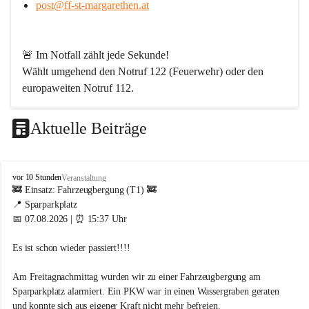
post@ff-st-margarethen.at
🚨 
Im Notfall zählt jede Sekunde!
Wählt umgehend den 
Notruf 122
 (Feuerwehr) oder den 
europaweiten Notruf 112
.
Aktuelle Beiträge
Werde Teil unserer Feuerwehr!
Bei uns ist jeder für den anderen da. Wenn Du ein Hobby 
F
vor 10 Stunden
Veranstaltung
mit Sinn suchst – abwechslungsreich, spannend und aus 
r
🚒 Einsatz: Fahrzeugbergung (T1) 🚒
jeder Perspektive lehrreich – dann bist Du bei uns genau 
e
📍 Sparparkplatz
i
richtig. Langeweile gibt es bei uns nicht!
📅 07.08.2026 | ⏰ 15:37 Uhr
w
i
Wir sind von Kopf bis Fuß auf Hilfe eingestellt und packen 
Es ist schon wieder passiert!!!! 
l
dort an, wo andere erst Angebote schreiben. Dafür brauchen 
l
wir engagierte Menschen aus allen Berufsgruppen.
i
Am Freitagnachmittag wurden wir zu einer Fahrzeugbergung am 
g
Sparparkplatz alarmiert. Ein PKW war in einen Wassergraben geraten 
Wen wir suchen
e
und konnte sich aus eigener Kraft nicht mehr befreien.