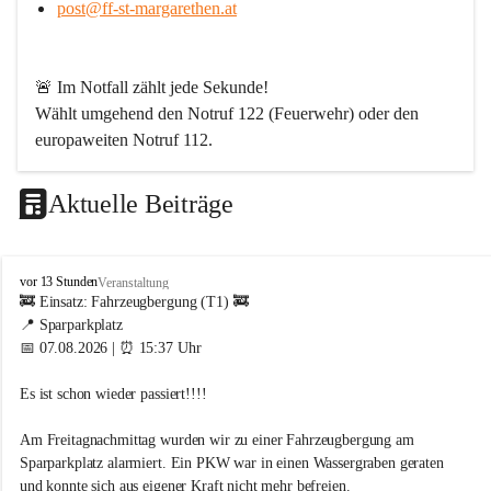
post@ff-st-margarethen.at
🚨 
Im Notfall zählt jede Sekunde!
Wählt umgehend den 
Notruf 122
 (Feuerwehr) oder den 
europaweiten Notruf 112
.
Aktuelle Beiträge
Werde Teil unserer Feuerwehr!
Bei uns ist jeder für den anderen da. Wenn Du ein Hobby 
F
vor 13 Stunden
Veranstaltung
mit Sinn suchst – abwechslungsreich, spannend und aus 
r
🚒 Einsatz: Fahrzeugbergung (T1) 🚒
jeder Perspektive lehrreich – dann bist Du bei uns genau 
e
📍 Sparparkplatz
i
richtig. Langeweile gibt es bei uns nicht!
📅 07.08.2026 | ⏰ 15:37 Uhr
w
i
Wir sind von Kopf bis Fuß auf Hilfe eingestellt und packen 
Es ist schon wieder passiert!!!! 
l
dort an, wo andere erst Angebote schreiben. Dafür brauchen 
l
wir engagierte Menschen aus allen Berufsgruppen.
i
Am Freitagnachmittag wurden wir zu einer Fahrzeugbergung am 
g
Sparparkplatz alarmiert. Ein PKW war in einen Wassergraben geraten 
Wen wir suchen
e
und konnte sich aus eigener Kraft nicht mehr befreien.