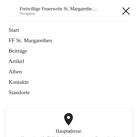
Freiwillige Feuerwehr St. Margarethen im Burgenland
Navigation
Freiwillige Feuerwehr St.
Start
Margarethen im Burgenland
FF St. Margarethen
Beiträge
öffnet
Instagram
Artikel
in
Externe Webseite
neuem
Alben
Tab
öffnet
Facebook
Kontakte
in
Externe Webseite
neuem
Standorte
Tab
Hauptadresse