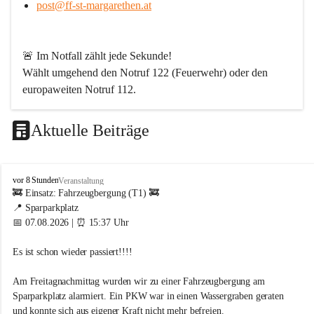
post@ff-st-margarethen.at
🚨 
Im Notfall zählt jede Sekunde!
Wählt umgehend den 
Notruf 122
 (Feuerwehr) oder den 
europaweiten Notruf 112
.
Aktuelle Beiträge
Werde Teil unserer Feuerwehr!
Bei uns ist jeder für den anderen da. Wenn Du ein Hobby 
F
vor 8 Stunden
Veranstaltung
mit Sinn suchst – abwechslungsreich, spannend und aus 
r
🚒 Einsatz: Fahrzeugbergung (T1) 🚒
jeder Perspektive lehrreich – dann bist Du bei uns genau 
e
📍 Sparparkplatz
i
richtig. Langeweile gibt es bei uns nicht!
📅 07.08.2026 | ⏰ 15:37 Uhr
w
i
Wir sind von Kopf bis Fuß auf Hilfe eingestellt und packen 
Es ist schon wieder passiert!!!! 
l
dort an, wo andere erst Angebote schreiben. Dafür brauchen 
l
wir engagierte Menschen aus allen Berufsgruppen.
i
Am Freitagnachmittag wurden wir zu einer Fahrzeugbergung am 
g
Sparparkplatz alarmiert. Ein PKW war in einen Wassergraben geraten 
Wen wir suchen
e
und konnte sich aus eigener Kraft nicht mehr befreien.