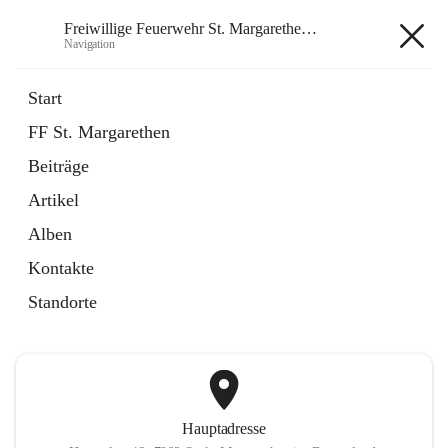
Freiwillige Feuerwehr St. Margarethen im Burgenland
Navigation
Freiwillige Feuerwehr St.
Start
Margarethen im Burgenland
FF St. Margarethen
Beiträge
öffnet
Instagram
Artikel
in
Externe Webseite
neuem
Alben
Tab
öffnet
Facebook
Kontakte
in
Externe Webseite
neuem
Standorte
Tab
Hauptadresse