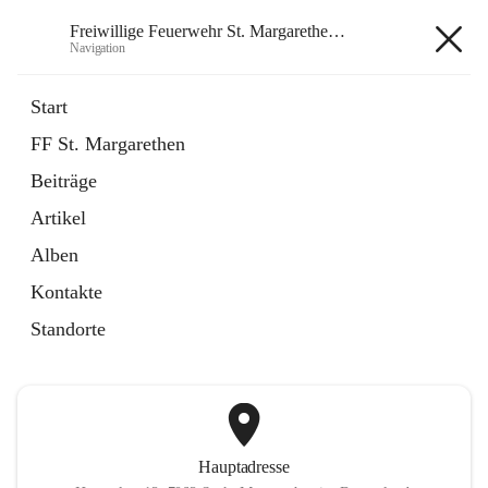
Freiwillige Feuerwehr St. Margarethen im Burgenland
Navigation
Freiwillige Feuerwehr St.
Start
Margarethen im Burgenland
FF St. Margarethen
Beiträge
öffnet
Instagram
Artikel
in
Externe Webseite
neuem
Alben
Tab
öffnet
Facebook
Kontakte
in
Externe Webseite
neuem
Standorte
Tab
Hauptadresse