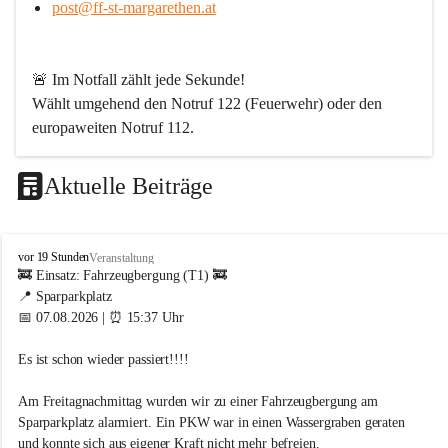
post@ff-st-margarethen.at
🚨 
Im Notfall zählt jede Sekunde!
Wählt umgehend den 
Notruf 122
 (Feuerwehr) oder den 
europaweiten Notruf 112
.
Aktuelle Beiträge
Werde Teil unserer Feuerwehr!
Bei uns ist jeder für den anderen da. Wenn Du ein Hobby 
F
vor 19 Stunden
Veranstaltung
mit Sinn suchst – abwechslungsreich, spannend und aus 
r
🚒 Einsatz: Fahrzeugbergung (T1) 🚒
jeder Perspektive lehrreich – dann bist Du bei uns genau 
e
📍 Sparparkplatz
i
richtig. Langeweile gibt es bei uns nicht!
📅 07.08.2026 | ⏰ 15:37 Uhr
w
i
Wir sind von Kopf bis Fuß auf Hilfe eingestellt und packen 
Es ist schon wieder passiert!!!! 
l
dort an, wo andere erst Angebote schreiben. Dafür brauchen 
l
wir engagierte Menschen aus allen Berufsgruppen.
i
Am Freitagnachmittag wurden wir zu einer Fahrzeugbergung am 
g
Sparparkplatz alarmiert. Ein PKW war in einen Wassergraben geraten 
Wen wir suchen
e
und konnte sich aus eigener Kraft nicht mehr befreien.